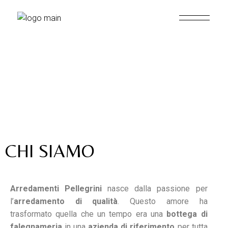
Arredamenti
Pellegrini
CHI SIAMO
Arredamenti Pellegrini
nasce dalla passione per
l’
arredamento di qualità
. Questo amore ha
trasformato quella che un tempo era una
bottega di
falegnameria
in una
azienda di riferimento
per tutta